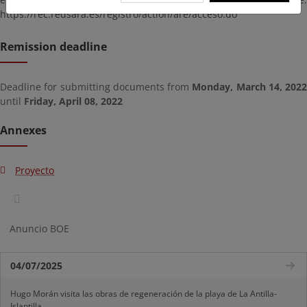
https://rec.redsara.es/registro/action/are/acceso.do
Remission deadline
Deadline for submitting documents from
Monday, March 14, 2022
until
Friday, April 08, 2022
Annexes
Proyecto
Anuncio BOE
04/07/2025
Hugo Morán visita las obras de regeneración de la playa de La Antilla-
Islantilla