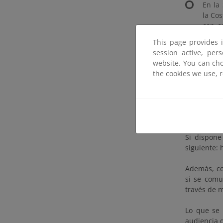
En la
la Cos
con e
sgdpm
This page provides 
En la
session active, per
Málag
website. You can cho
direc
the cookies we use, 
Las alegac
del Proced
Paseo de la
Si dispone
siguiente: 
Además, co
si se comu
través de m
Lo que se 
audiencia 