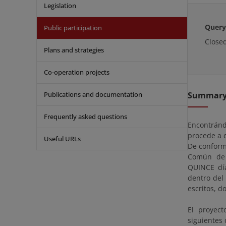
Legislation
Query
Public participation
Close
Plans and strategies
Co-operation projects
Publications and documentation
Summar
Frequently asked questions
Encontránd
procede a e
Useful URLs
De conformi
Común de 
QUINCE día
dentro del
escritos, 
El proyec
siguientes 