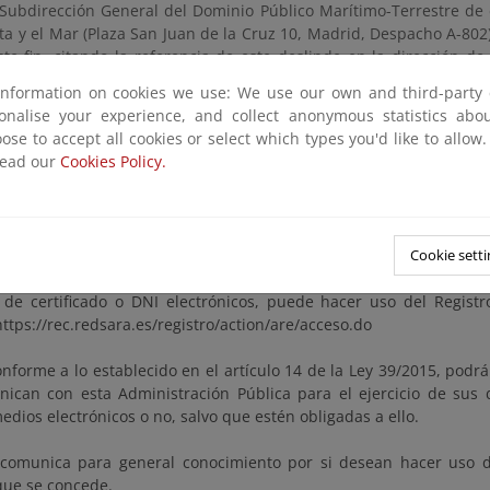
 Subdirección General del Dominio Público Marítimo-Terrestre de 
ta y el Mar (Plaza San Juan de la Cruz 10, Madrid, Despacho A-802)
ste fin, citando la referencia de este deslinde en la dirección de
t@miteco.es
information on cookies we use: We use our own and third-party 
 Demarcación de Costas de Andalucía-Mediterráneo en Málaga (P
sonalise your experience, and collect anonymous statistics ab
a). Se deberá concertar cita con este fin, citando la referenc
ose to accept all cookies or select which types you'd like to allow
ción de correo electrónico bzn-dcmalaga@miteco.es
read our
Cookies Policy.
iones y observaciones se presentarán según los mecanismos establ
imiento Administrativo Común de las AA.PP, dirigidas a la Demarca
 Farola nº 7. 29071 - Málaga (código de identificación: EA0043344).
Cookie setti
 de certificado o DNI electrónicos, puede hacer uso del Registr
https://rec.redsara.es/registro/action/are/acceso.do
nforme a lo establecido en el artículo 14 de la Ley 39/2015, pod
nican con esta Administración Pública para el ejercicio de sus 
edios electrónicos o no, salvo que estén obligadas a ello.
comunica para general conocimiento por si desean hacer uso de
que se concede.