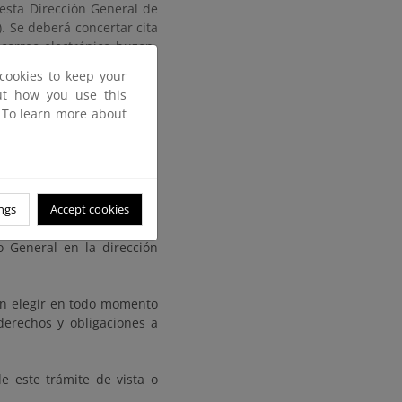
esta Dirección General de
. Se deberá concertar cita
 correo electrónico buzon-
cookies to keep your
aseo de la Farola, nº 7,
out how you use this
ia de este deslinde en la
. To learn more about
ecidos en la Ley 39/2015,
ción de Costas, sita en el
ngs
Accept cookies
o General en la dirección
rán elegir en todo momento
derechos y obligaciones a
 este trámite de vista o