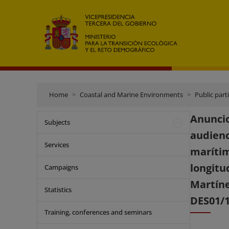
Home
Coastal and Marine Environments
Public part
Anuncio
Subjects
audienc
Services
marítim
longit
Campaigns
Martíne
Statistics
DES01/1
Training, conferences and seminars