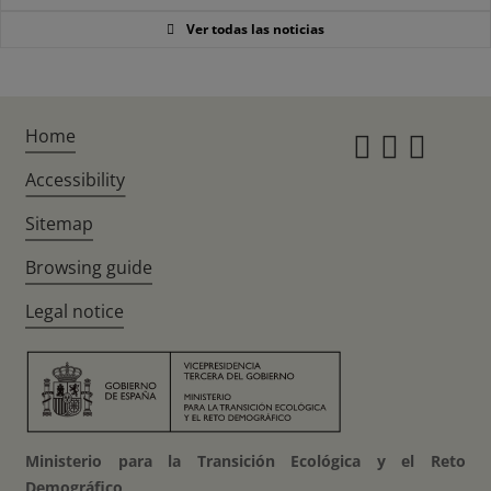
Ver todas las noticias
Home
Instagr
Twitte
Fac
Accessibility
Sitemap
Browsing guide
Legal notice
Ministerio para la Transición Ecológica y el Reto
Demográfico