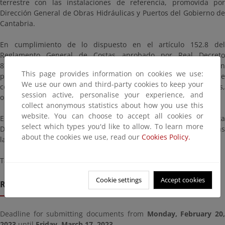
terrestre con las instalaciones de referencia, promovida por
Dirección General de Obras Hidráulicas y Puertos del Gobierno de
Cantabria.
En cumplimiento de lo dispuesto en el artículo 152.8 del
Reglamento General de Costas aprobado por Real Decreto
876/2014, de 10 de octubre, se abre un periodo de información
This page provides information on cookies we use:
pública, por un plazo de veinte días, dentro del cual se puede
We use our own and third-party cookies to keep your
consultar el proyecto presentado y presentar las alegaciones,
session active, personalise your experience, and
observaciones o sugerencias que se estimen pertinentes.
collect anonymous statistics about how you use this
website. You can choose to accept all cookies or
El proyecto estará a su disposición en las oficinas de esta
select which types you'd like to allow. To learn more
Demarcación sitas en Santander, C/ Vargas 53-3º en días
about the cookies we use, read our
Cookies Policy.
laborables y horario de 9:00 a 14:00 horas.
También podrá consultarse en esta página.
Cookie settings
Accept cookies
Remission deadline
Deadline for submitting documents from
Monday, February 20
2023
until
Friday, March 17, 2023