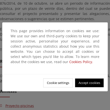
876/2014, de 10 de octubre, se abre un periodo de información
pública, por un plazo de veinte días, dentro del cual se puede
consultar el proyecto presentado y presentar las alegaciones,
observaciones o sugerencias que se estimen pertinentes.
El proyecto estará a su disposición en las oficinas de esta
This page provides information on cookies we use:
Demarcación sitas en Santander, C/ Vargas 53-3º en días
We use our own and third-party cookies to keep your
laborables y horario de 9:00 a 14:00 horas.
session active, personalise your experience, and
collect anonymous statistics about how you use this
También podrá consultarse en esta página.
website. You can choose to accept all cookies or
select which types you'd like to allow. To learn more
Remission deadline
about the cookies we use, read our
Cookies Policy.
Deadline for submitting documents from
Friday, December 16
2022
until
Monday, January 16, 2023
Cookie settings
Accept cookies
Annexes
Proyecto piscinas