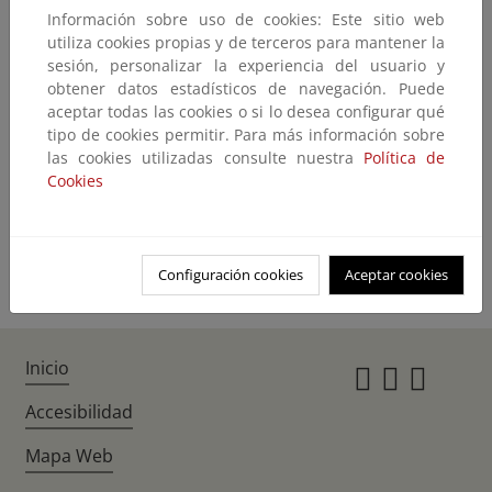
Información sobre uso de cookies: Este sitio web
No encontramos lo que nos pide
utiliza cookies propias y de terceros para mantener la
sesión, personalizar la experiencia del usuario y
El contenido que ha solicitado no existe o no está disponible en este
obtener datos estadísticos de navegación. Puede
momento.
aceptar todas las cookies o si lo desea configurar qué
Quizás pueda encontrarlo con el buscador
tipo de cookies permitir. Para más información sobre
las cookies utilizadas consulte nuestra
Política de
Cookies
Volver atrás
Ir a la home
Configuración cookies
Aceptar cookies
Inicio
Instagr
Twitte
Fac
Accesibilidad
Mapa Web