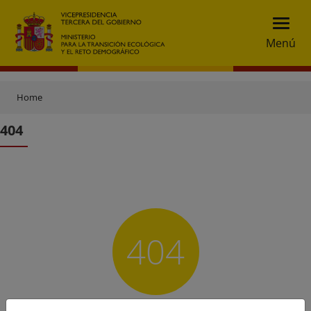
Menú
Home
404
404