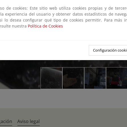
so de cookies: Este sitio web utiliza cookies propias y de terce
 la experiencia del usuario y obtener datos estadísticos de nave
 si lo desea configurar qué tipo de cookies permitir. Para más i
onsulte nuestra
Política de Cookies
Configuración cooki
gación
Aviso legal