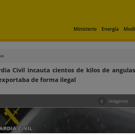
Ministerio
Energía
Medi
ias
dia Civil incauta cientos de kilos de angul
exportaba de forma ilegal
6
Imágenes