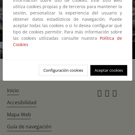
Información sobre uso de cookies: Este sitio web
utiliza cookies propias y de terceros para mantener la
sesión, personalizar la experiencia del usuario y
obtener datos estadísticos de navegación. Puede
aceptar todas las cookies o si lo desea configurar qué
tipo de cookies permitir. Para más información sobre
1/5
las cookies utilizadas consulte nuestra
Política de
Cookies
Configuración cookies
Aceptar cookies
Inicio
Instagr
Twitte
Fac
Accesibilidad
Mapa Web
Guía de navegación