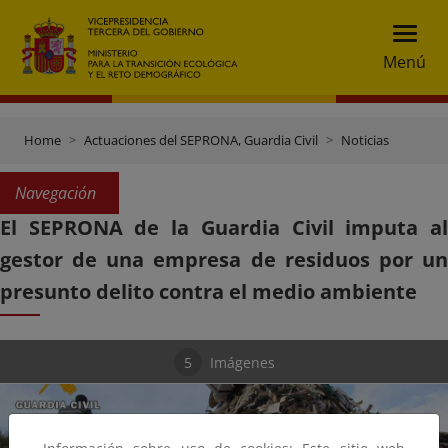
Menú
Home
Actuaciones del SEPRONA, Guardia Civil
Noticias
Navegación
El SEPRONA de la Guardia Civil imputa al
gestor de una empresa de residuos por un
presunto delito contra el medio ambiente
5
Imágenes