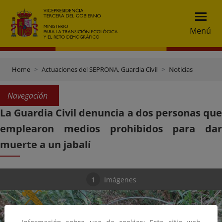
Menú
Home
Actuaciones del SEPRONA, Guardia Civil
Noticias
Navegación
La Guardia Civil denuncia a dos personas que
emplearon medios prohibidos para dar
muerte a un jabalí
1
Imágenes