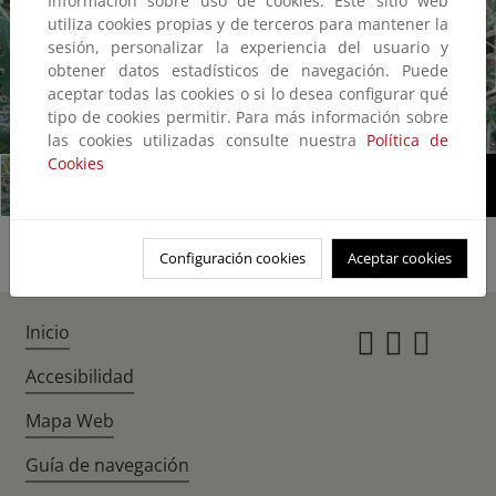
Información sobre uso de cookies: Este sitio web
utiliza cookies propias y de terceros para mantener la
sesión, personalizar la experiencia del usuario y
obtener datos estadísticos de navegación. Puede
aceptar todas las cookies o si lo desea configurar qué
tipo de cookies permitir. Para más información sobre
1/1
las cookies utilizadas consulte nuestra
Política de
Cookies
Configuración cookies
Aceptar cookies
Inicio
Instagr
Twitte
Fac
Accesibilidad
Mapa Web
Guía de navegación