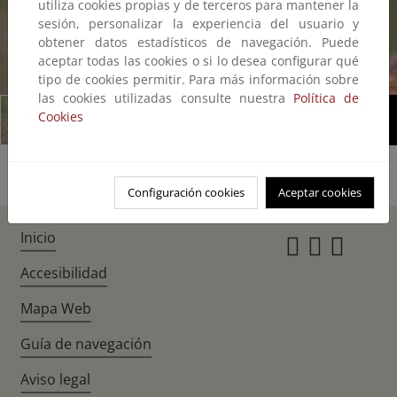
utiliza cookies propias y de terceros para mantener la
sesión, personalizar la experiencia del usuario y
obtener datos estadísticos de navegación. Puede
aceptar todas las cookies o si lo desea configurar qué
1/1
tipo de cookies permitir. Para más información sobre
las cookies utilizadas consulte nuestra
Política de
Cookies
Configuración cookies
Aceptar cookies
Inicio
Instagr
Twitte
Fac
Accesibilidad
Mapa Web
Guía de navegación
Aviso legal