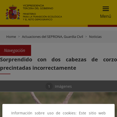
Menú
Home
Actuaciones del SEPRONA, Guardia Civil
Noticias
Navegación
Sorprendido con dos cabezas de corzo
precintadas incorrectamente
1
Imágenes
Información sobre uso de cookies: Este sitio web