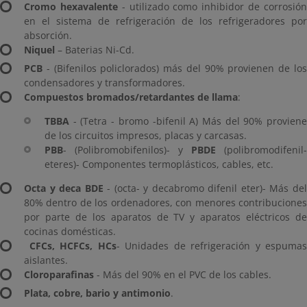
Cromo hexavalente
- utilizado como inhibidor de corrosió
en el sistema de refrigeración de los refrigeradores por
absorción.
Niquel
– Baterias Ni-Cd.
PCB
- (Bifenilos policlorados) más del 90% provienen de los
condensadores y transformadores.
Compuestos bromados/retardantes de llama
:
TBBA
- (Tetra - bromo -bifenil A) Más del 90% proviene
de los circuitos impresos, placas y carcasas.
PBB
- (Polibromobifenilos)- y
PBDE
(polibromodifenil-
eteres)- Componentes termoplásticos, cables, etc.
Octa y deca BDE
- (octa- y decabromo difenil eter)- Más de
80% dentro de los ordenadores, con menores contribuciones
por parte de los aparatos de TV y aparatos eléctricos de
cocinas domésticas.
CFCs, HCFCs, HCs
- Unidades de refrigeración y espumas
aislantes.
Cloroparafinas
- Más del 90% en el PVC de los cables.
Plata, cobre, bario y antimonio
.