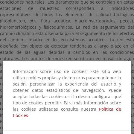
condiciones naturales. Los parámetros que se controlan en estas
estaciones de muestreo corresponden a indicadores
representativos de todos los elementos de calidad biológicos
(fitoplancton, otra flora acuática, macroinvertebrados, peces),
hidromorfológicos y fisicoquímicos. La red de seguimiento del
cambio climático está diseñada para el seguimiento de los efectos
del cambio climático en los ecosistemas acuáticos. La red está
diseñada con objeto de detectar tendencias a largo plazo en el
estado de las aguas debidas a cambios en las condiciones
naturales. Los puntos de muestreo se ubican en masas de agua
inalteradas y sin presiones antropogénicas significativas. Por ello,
además de ser más vulnerables, permiten identificar las
Información sobre uso de cookies: Este sitio web
alteraciones atribuibles potencialmente al cambio climático. La
utiliza cookies propias y de terceros para mantener la
red de seguimiento del efecto del depósito atmosférico en los
sesión, personalizar la experiencia del usuario y
ecosistemas acuáticos responde a la obligación establecida en el
obtener datos estadísticos de navegación. Puede
artículo 9 del Real Decreto 818/2018, de 6 de julio, sobre medidas
aceptar todas las cookies o si lo desea configurar qué
para la reducción de las emisiones nacionales de determinados
tipo de cookies permitir. Para más información sobre
contaminantes atmosféricos (en adelante RDEN), por el que se
las cookies utilizadas consulte nuestra
Política de
incorpora al derecho nacional la Directiva (UE) 2016/2284 del
Cookies
Parlamento Europeo y del Consejo, de 14 de diciembre de 2016,
relativa a la reducción de las emisiones nacionales de
determinados contaminantes atmosféricos. La red de seguimiento