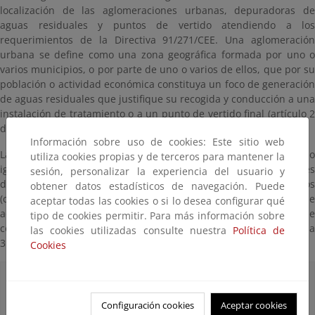
localización de las aglomeraciones urbanas, depuradoras de
aguas residuales y puntos de vertido atendiendo a los
requerimientos de la Directiva 91/271/CEE. Una aglomeración
urbana se define como una zona geográfica formada por uno o
varios municipios, o por parte de uno o varios de ellos, que por su
población o actividad económica constituya un foco de generación
de aguas residuales que justifique su recogida y conducción a una
instalación de tratamiento o a un punto de vertido final (artículo 2
del Real Decreto-Ley 11/1995).
Información sobre uso de cookies: Este sitio web
Las información incluye las aglomeraciones activas mayores o
utiliza cookies propias y de terceros para mantener la
iguales a 2.000 habitantes equivalentes, las estaciones
sesión, personalizar la experiencia del usuario y
depuradoras de aguas residuales y puntos de vertido activos
obtener datos estadísticos de navegación. Puede
(cuyos datos están vigentes y no han sido dados de baja) de
aceptar todas las cookies o si lo desea configurar qué
acuerdo al último informe de seguimiento “Cuestionario 2015” que
tipo de cookies permitir. Para más información sobre
contiene el estado de avance de la Directiva 91/271/CEE a fecha
las cookies utilizadas consulte nuestra
Política de
31/12/2014.
Cookies
Aglomeraciones urbanas (Q2015. Dir
91/271/CEE)
Configuración cookies
Aceptar cookies