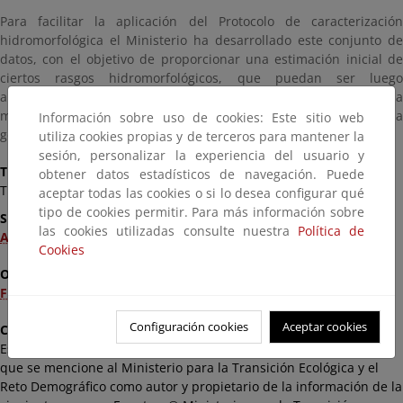
Para facilitar la aplicación del Protocolo de caracterización
hidromorfológica el Ministerio ha desarrollado este conjunto de
datos, con el objetivo de proporcionar una estimación inicial de
ciertos rasgos hidromorfológicos, que puedan ser luego
analizados en más detalle al realizar el estudio concreto de cada
masa de agua. La información geográfica del servicio se ha
Información sobre uso de cookies: Este sitio web
generado.
utiliza cookies propias y de terceros para mantener la
sesión, personalizar la experiencia del usuario y
Título
obtener datos estadísticos de navegación. Puede
Tipo de valle
aceptar todas las cookies o si lo desea configurar qué
tipo de cookies permitir. Para más información sobre
Suministro
las cookies utilizadas consulte nuestra
Política de
Archivo Shapefile del Tipo de Valle ( 54,02 MB)
Cookies
Otros documentos de interés
Fichero Layer de ArcGIS (.lyr) del Tipo de valle
Configuración cookies
Aceptar cookies
Condiciones
Esta información se puede usar de modo libre y gratuito siempre
que se mencione al Ministerio para la Transición Ecológica y el
Reto Demográfico como autor y propietario de la información de la