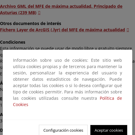
Archivo GML del MFE de máxima actualidad. Principado de
Asturias (239 MB)
Otros documentos de interés
Fichero Layer de ArcGIS (.lyr) del MFE de máxima actualidad
Condiciones
Esta información se puede usar de modo libre y gratuito siempre
que se mencione al Ministerio para la Transición Ecológica y el
Información sobre uso de cookies: Este sitio web
Reto Demográfico como autor y propietario de la información de la
utiliza cookies propias y de terceros para mantener la
siguiente manera: Fuente: «© Ministerio para la Transición
sesión, personalizar la experiencia del usuario y
Ecológica y el Reto Demográfico».
obtener datos estadísticos de navegación. Puede
Ámbito
aceptar todas las cookies o si lo desea configurar qué
Nacional
tipo de cookies permitir. Para más información sobre
las cookies utilizadas consulte nuestra
Política de
Escala
Cookies
1:25.000
Actualización
31/12/2012
Disponibilidad
Configuración cookies
Aceptar cookies