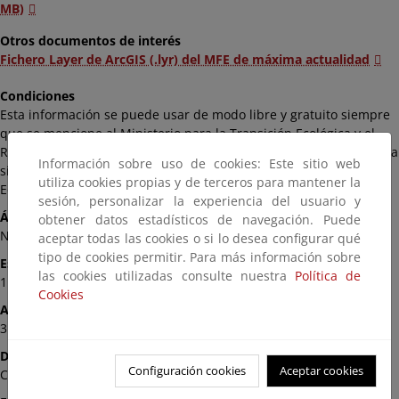
MB)
Otros documentos de interés
Fichero Layer de ArcGIS (.lyr) del MFE de máxima actualidad
Condiciones
Esta información se puede usar de modo libre y gratuito siempre
que se mencione al Ministerio para la Transición Ecológica y el
Reto Demográfico como autor y propietario de la información de la
Información sobre uso de cookies: Este sitio web
siguiente manera: Fuente: «© Ministerio para la Transición
utiliza cookies propias y de terceros para mantener la
Ecológica y el Reto Demográfico».
sesión, personalizar la experiencia del usuario y
Ámbito
obtener datos estadísticos de navegación. Puede
Nacional
aceptar todas las cookies o si lo desea configurar qué
tipo de cookies permitir. Para más información sobre
Escala
las cookies utilizadas consulte nuestra
Política de
1:25.000
Cookies
Actualización
31/12/2018
Disponibilidad
Configuración cookies
Aceptar cookies
Comunidad Autónoma