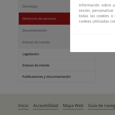
Información sobre u
Descargas
Servic
sesión, personalizar
todas las cookies o
Directorio de servicios
XYZ de
cookies utilizadas c
Documentación
Servic
Enlaces de Interés
Legislación
Enlaces de interés
Publicaciones y documentación
Inicio
Accesibilidad
Mapa Web
Guía de nave