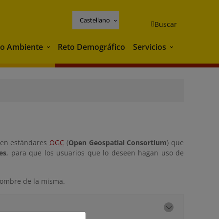
Castellano
Buscar
o Ambiente
Reto Demográfico
Servicios
Medio Ambiente
Servicios
en estándares
OGC
(
Open Geospatial Consortium
) que
es
, para que los usuarios que lo deseen hagan uso de
 nombre de la misma.