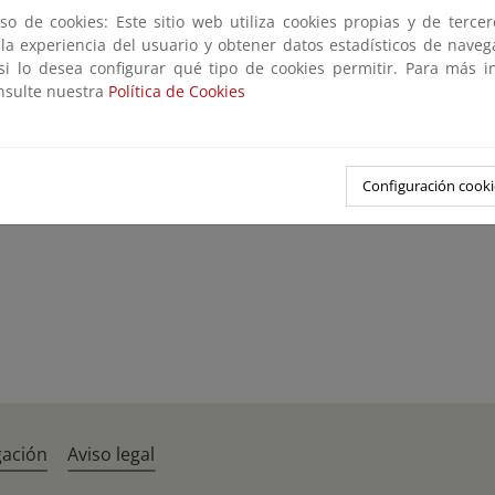
so de cookies: Este sitio web utiliza cookies propias y de terce
ios Web de Tesela de Mapas (WMTS)
 la experiencia del usuario y obtener datos estadísticos de nave
 si lo desea configurar qué tipo de cookies permitir. Para más i
 Teselas vectoriales
onsulte nuestra
Política de Cookies
ios de Descargas
Configuración cooki
gación
Aviso legal