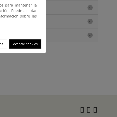
ros para mantener la
gación. Puede aceptar
nformación sobre las
es
Aceptar cookies
Instagra
Twitter
Face