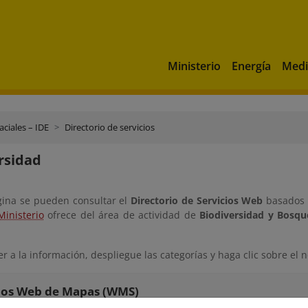
Ministerio
Energía
Medi
aciales – IDE
Directorio de servicios
rsidad
gina se pueden consultar el
Directorio de Servicios Web
basados 
Ministerio
ofrece del área de actividad de
Biodiversidad y Bosqu
r a la información, despliegue las categorías y haga clic sobre el
cios Web de Mapas (WMS)