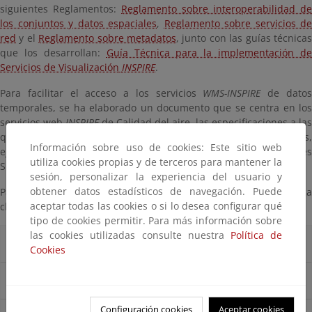
siguientes Reglamentos:
Reglamento sobre interoperabilidad de
los conjuntos y datos espaciales
,
Reglamento sobre servicios de
red
y el
Reglamento sobre metadatos
, junto con las guías técnica
que los desarrollan:
Guía Técnica para la implementación de
Servicios de Visualización
INSPIRE
.
Para facilitar el acceso a los servicios
WMS-INSPIRE
de dato
temporales, se ha elaborado un documento que se centra en los
servicios web
INSPIRE
de Calidad del aire, las especificaciones a las
que son conformes, sus características y sus funcionalidades,
Información sobre uso de cookies: Este sitio web
ejemplos de peticiones y cómo invocarlos a través de aplicaciones
utiliza cookies propias y de terceros para mantener la
SIG:
WMS-INSPIRE Calidad del Aire
.
sesión, personalizar la experiencia del usuario y
obtener datos estadísticos de navegación. Puede
Para acceder a la información, despliegue las categorías y haga
aceptar todas las cookies o si lo desea configurar qué
clic sobre el nombre de la misma.
tipo de cookies permitir. Para más información sobre
las cookies utilizadas consulte nuestra
Política de
Calidad del aire
Cookies
Inventario de emisiones
Configuración cookies
Aceptar cookies