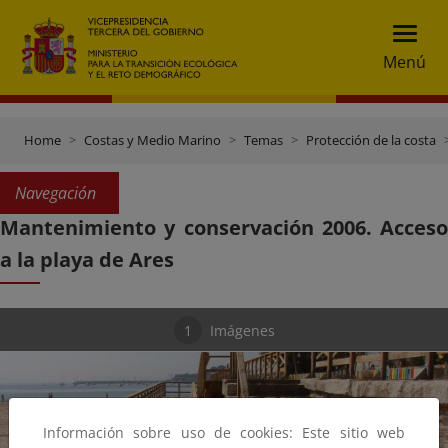
Menú
Home
Costas y Medio Marino
Temas
Protección de la costa
Navegación
Mantenimiento y conservación 2006. Acceso
a la playa de Ares
1
Imágenes
Información sobre uso de cookies: Este sitio web