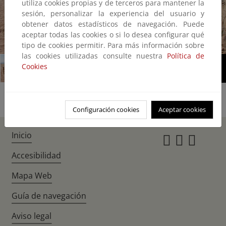
utiliza cookies propias y de terceros para mantener la
sesión, personalizar la experiencia del usuario y
obtener datos estadísticos de navegación. Puede
aceptar todas las cookies o si lo desea configurar qué
1/1
tipo de cookies permitir. Para más información sobre
las cookies utilizadas consulte nuestra
Política de
Cookies
Configuración cookies
Aceptar cookies
Inicio
Instagr
Twitte
Fac
Accesibilidad
Mapa Web
Guía de navegación
Aviso legal