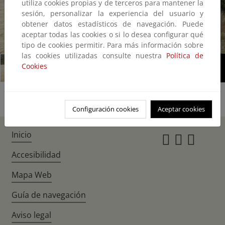
utiliza cookies propias y de terceros para mantener la
sesión, personalizar la experiencia del usuario y
obtener datos estadísticos de navegación. Puede
aceptar todas las cookies o si lo desea configurar qué
1/2
tipo de cookies permitir. Para más información sobre
las cookies utilizadas consulte nuestra
Política de
Cookies
Configuración cookies
Aceptar cookies
Inicio
Instagr
Twitte
Fac
Accesibilidad
Mapa Web
Guía de navegación
Aviso legal