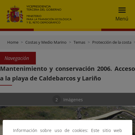
Menú
Home
Costas y Medio Marino
Temas
Protección de la costa
Navegación
Mantenimiento y conservación 2006. Acceso
a la playa de Caldebarcos y Lariño
2
Imágenes
Información sobre uso de cookies: Este sitio web