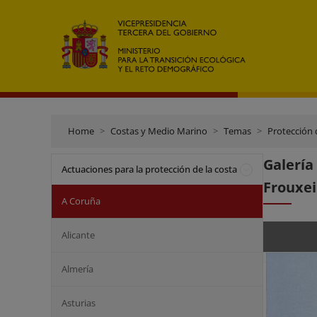
Home
Costas y Medio Marino
Temas
Protección 
Galerí
Actuaciones para la protección de la costa
Frouxei
A Coruña
Alicante
Almería
Asturias