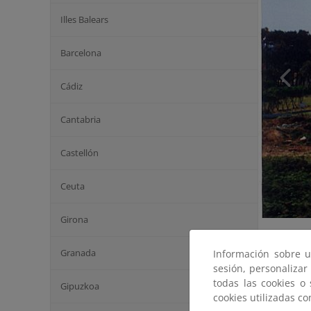
Illes Balears
Barcelona
Cádiz
Cantabria
Castellón
Ceuta
Girona
Granada
Información sobre u
sesión, personalizar
todas las cookies o
Gipuzkoa
cookies utilizadas c