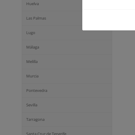
Huelva
Las Palmas
Lugo
Málaga
Melilla
Murcia
Pontevedra
Sevilla
Tarragona
Santa Cruz de Tenerife