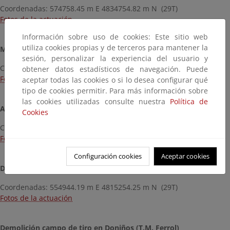
Coordenadas: 574758.45 m E 4834754.82 m N (29T)
Fotos de la actuación
Información sobre uso de cookies: Este sitio web
utiliza cookies propias y de terceros para mantener la
Mirador en Maniños (T.M. Fene)
sesión, personalizar la experiencia del usuario y
Coordenadas: 564700.99 m E 4812326.88 m N (29T)
obtener datos estadísticos de navegación. Puede
Fotos de la actuación
aceptar todas las cookies o si lo desea configurar qué
tipo de cookies permitir. Para más información sobre
las cookies utilizadas consulte nuestra
Política de
Acceso a la playa de San Felipe (T.M. Ferrol)
Cookies
Coordenadas: 558358,01 m E 4813097,04 m N (29T)
Fotos de la actuación
Configuración cookies
Aceptar cookies
Demolición edificación en la playa de Doniños (T.M. Ferrol)
Coordenadas: 554944.19 m E 4815254.25 m N (29T)
Fotos de la actuación
Demolición campo de tiro en Doniños (T.M. Ferrol)