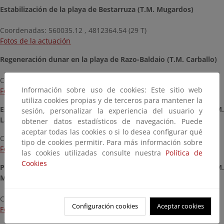
Estabilización de la playa de Bestarruza (T.M. Mugardos)
Coordenadas: 560035.12 , 4812364.54 (29 T)
Fotos de la actuación
Regeneración dunar en la playa de Razo-Baldaio (T.M. Carballo)
Coordenadas: 524764.34 , 4793342.5 (29 T)
Información sobre uso de cookies: Este sitio web
Fotos de la actuación
utiliza cookies propias y de terceros para mantener la
Estabilización de taludes en el paseo-senda de Caión (T.M.
sesión, personalizar la experiencia del usuario y
Laracha)
obtener datos estadísticos de navegación. Puede
aceptar todas las cookies o si lo desea configurar qué
Coordenadas: 531825.94 , 4796585.28 (29 T)
tipo de cookies permitir. Para más información sobre
Fotos de la actuación
las cookies utilizadas consulte nuestra
Política de
Cookies
Protección y estabilización del talud en el paseo de Malpica (T.M.
Malpica)
Coordenadas: 515054.63 , 4796745.1 (29 T)
Configuración cookies
Aceptar cookies
Fotos de la actuación