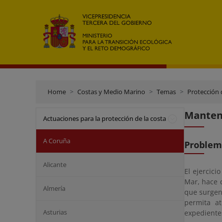
Home
Costas y Medio Marino
Temas
Protección 
Manteni
Actuaciones para la protección de la costa
A Coruña
Problem
Alicante
El ejercici
Mar, hace c
Almería
que surgen 
permita at
Asturias
expediente