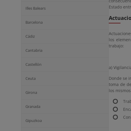
consecuenc
Estado entr
Illes Balears
Actuaci
Barcelona
Actuacione
Cádiz
los elemen
trabajo:
Cantabria
Castellón
a) Vigilanci
Donde se in
Ceuta
toma de de
los mismos.
Girona
Trab
Granada
Enc
Con
Gipuzkoa