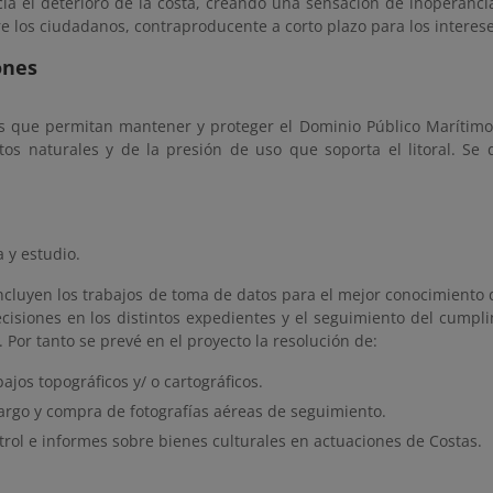
ia el deterioro de la costa, creando una sensación de inoperanci
e los ciudadanos, contraproducente a corto plazo para los interes
ones
s que permitan mantener y proteger el Dominio Público Marítimo 
tos naturales y de la presión de uso que soporta el litoral. Se 
a y estudio.
cluyen los trabajos de toma de datos para el mejor conocimiento del 
cisiones en los distintos expedientes y el seguimiento del cumpl
 Por tanto se prevé en el proyecto la resolución de:
ajos topográficos y/ o cartográficos.
argo y compra de fotografías aéreas de seguimiento.
trol e informes sobre bienes culturales en actuaciones de Costas.