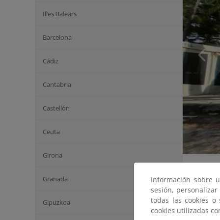
Illes Balears
Barcelona
Cádiz
Cantabria
Castellón
Ceuta
Girona
Granada
Información sobre u
sesión, personalizar
todas las cookies o
Gipuzkoa
cookies utilizadas c