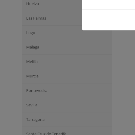
Huelva
Las Palmas
Lugo
Málaga
Melilla
Murcia
Pontevedra
Sevilla
Tarragona
Santa Cruz de Tenerife