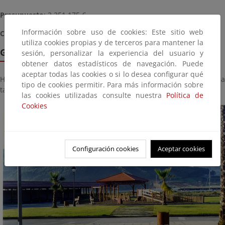
Presupuesto
: 2.251.175 €
Información sobre uso de cookies: Este sitio web
Coordenadas
: 591078.64 m E, 4843625.00 m N (29 T)
utiliza cookies propias y de terceros para mantener la
Galería de imágenes
sesión, personalizar la experiencia del usuario y
obtener datos estadísticos de navegación. Puede
aceptar todas las cookies o si lo desea configurar qué
Haga click sobre la imagen para ver la galería del proyecto a
tipo de cookies permitir. Para más información sobre
tamaño completo:
las cookies utilizadas consulte nuestra
Política de
Cookies
Configuración cookies
Aceptar cookies