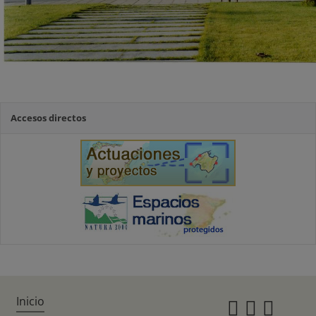
Accesos directos
Inicio
Instagr
Twitte
Fac