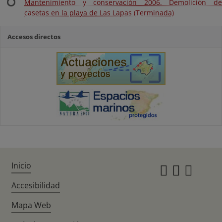
Mantenimiento y conservación 2006. Demolición de
casetas en la playa de Las Lapas (Terminada)
Accesos directos
Inicio
Instagr
Twitte
Fac
Accesibilidad
Mapa Web