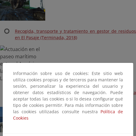
Recogida, transporte y tratamiento en gestor de residuos
en El Pasaje (Terminada, 2018)
Información sobre uso de cookies: Este sitio web
utiliza cookies propias y de terceros para mantener la
sesión, personalizar la experiencia del usuario y
obtener datos estadísticos de navegación. Puede
Actuación en el paseo marítimo entre el Aquárium y la
aceptar todas las cookies o si lo desea configurar qué
playa de As Lapas (Terminada, 2016)
tipo de cookies permitir. Para más información sobre
las cookies utilizadas consulte nuestra
Política de
Cookies