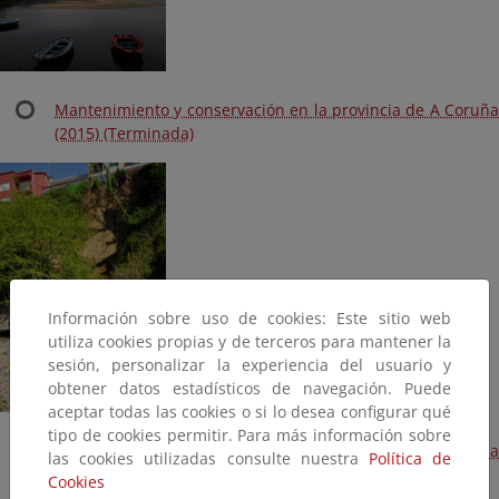
Mantenimiento y conservación en la provincia de A Coruña
(2015) (Terminada)
Información sobre uso de cookies: Este sitio web
utiliza cookies propias y de terceros para mantener la
sesión, personalizar la experiencia del usuario y
obtener datos estadísticos de navegación. Puede
aceptar todas las cookies o si lo desea configurar qué
tipo de cookies permitir. Para más información sobre
Obra de emergencia para la estabilización de taludes en la
las cookies utilizadas consulte nuestra
Política de
playa de Miño (Plan Litoral 2015, Terminada)
Cookies