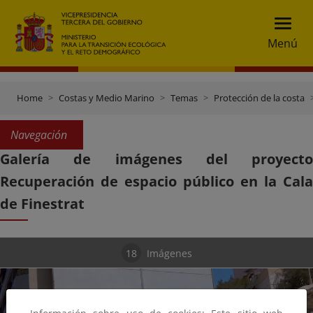
Menú
Home
Costas y Medio Marino
Temas
Protección de la costa
Navegación
Galería de imágenes del proyecto
Recuperación de espacio público en la Cala
de Finestrat
18
Imágenes