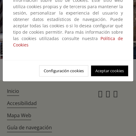
Información sobre uso de cookies: Este sitio web
utiliza cookies propias y de terceros para mantener la
sesión, personalizar la experiencia del usuario y
obtener datos estadísticos de navegación. Puede
aceptar todas las cookies o si lo desea configurar qué
tipo de cookies permitir. Para más información sobre
1/18
las cookies utilizadas consulte nuestra
Política de
Cookies
Configuración cookies
Aceptar cookies
Inicio
Instagr
Twitte
Fac
Accesibilidad
Mapa Web
Guía de navegación