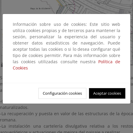
Información sobre uso de cookies: Este sitio web
utiliza cookies propias y de terceros para mantener la
sesión, personalizar la experiencia del usuario y
obtener datos estadísticos de navegación. Puede
aceptar todas las cookies o si lo desea configurar qué
tipo de cookies permitir. Para más información sobre
las cookies utilizadas consulte nuestra
Política de
Cookies
Se pretende mejorar este entorno para su uso público. Una
mejora tanto del paisaje natural como el urbanizado. Ello conlleva
a lo siguiente:
Configuración cookies
Aceptar cookies
-Construcción de una senda peatonal a base de firmes
naturalizados.
-La recuperación y puesta en valor de las estructuras de la época
romana.
-La instalación una cartelería divulgativa relativa a los restos
arqueológicos y actuaciones de mejora del paisaje a realizar.