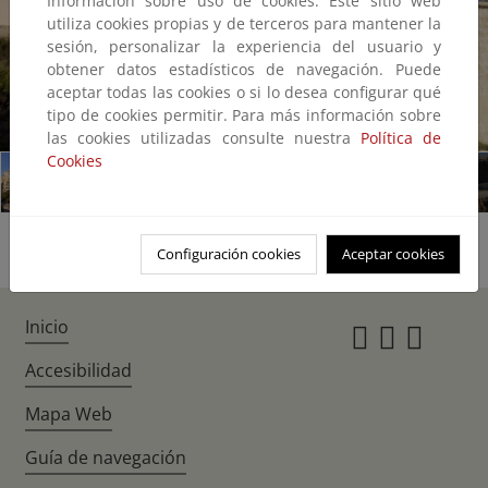
Información sobre uso de cookies: Este sitio web
utiliza cookies propias y de terceros para mantener la
sesión, personalizar la experiencia del usuario y
obtener datos estadísticos de navegación. Puede
aceptar todas las cookies o si lo desea configurar qué
tipo de cookies permitir. Para más información sobre
1/15
las cookies utilizadas consulte nuestra
Política de
Cookies
Configuración cookies
Aceptar cookies
Inicio
Instagr
Twitte
Fac
Accesibilidad
Mapa Web
Guía de navegación