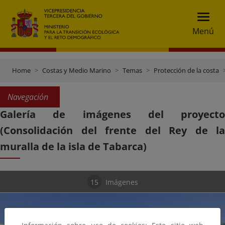
Menú
Home
Costas y Medio Marino
Temas
Protección de la costa
Navegación
Galería de imágenes del proyecto
(Consolidación del frente del Rey de la
muralla de la isla de Tabarca)
15
Imágenes