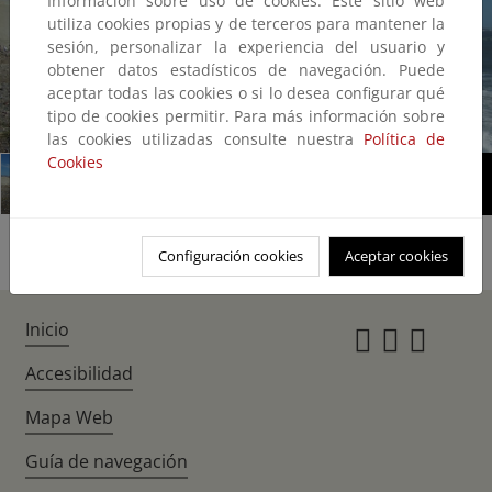
Información sobre uso de cookies: Este sitio web
utiliza cookies propias y de terceros para mantener la
sesión, personalizar la experiencia del usuario y
obtener datos estadísticos de navegación. Puede
aceptar todas las cookies o si lo desea configurar qué
tipo de cookies permitir. Para más información sobre
1/2
las cookies utilizadas consulte nuestra
Política de
Cookies
Configuración cookies
Aceptar cookies
Inicio
Instagr
Twitte
Fac
Accesibilidad
Mapa Web
Guía de navegación