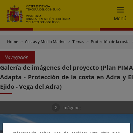
Menú
Home
Costas y Medio Marino
Temas
Protección de la costa
Navegación
Galería de imágenes del proyecto (Plan PIMA
Adapta - Protección de la costa en Adra y El
Ejido - Vega del Adra)
2
Imágenes