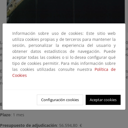
Información sobre uso de cookies: Este sitio web
utiliza cookies propias y de terceros para mantener la
Las obras han consistido básicamente en la aportación de 3.400
sesión, personalizar la experiencia del usuario y
m3 de arena procedente de cantera, en la zona de playa situada
obtener datos estadísticos de navegación. Puede
entre “El Pichirichi”, en el municipio de San Juan de Los Terreros
aceptar todas las cookies o si lo desea configurar qué
en el Término municipal de Pulpí (Almería).
tipo de cookies permitir. Para más información sobre
las cookies utilizadas consulte nuestra
Política de
El proyecto ha incluido medidas de protección medioambientales
Cookies
y Programa de Vigilancia Ambiental, así como la gestión de
residuos.
Configuración cookies
Aceptar cookies
Estado:
Terminada (Enero, 2018)
Plazo
: 1 mes
Presupuesto de adjudicación
: 56.594,80 €