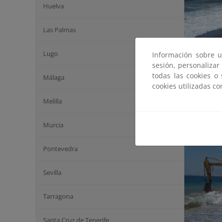
Huelva
Las Palmas
Lugo
Información sobre u
sesión, personalizar
todas las cookies o
Málaga
cookies utilizadas c
Act
Melilla
Murcia
Pontevedra
Sevilla
Tarragona
Santa Cruz de Tenerife