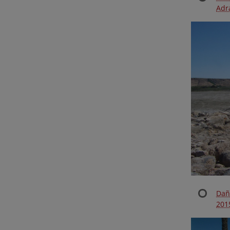
Adra
Dañ
201