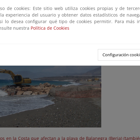
so de cookies: Este sitio web utiliza cookies propias y de terce
 la experiencia del usuario y obtener datos estadísticos de nave
as de emergencia para paliar los daños producidos por los te
 si lo desea configurar qué tipo de cookies permitir. Para más i
5 (Terminada, 2016)
onsulte nuestra
Política de Cookies
Configuración cooki
os en la Costa que afectan a la playa de Balanegra (Berja) (tambi