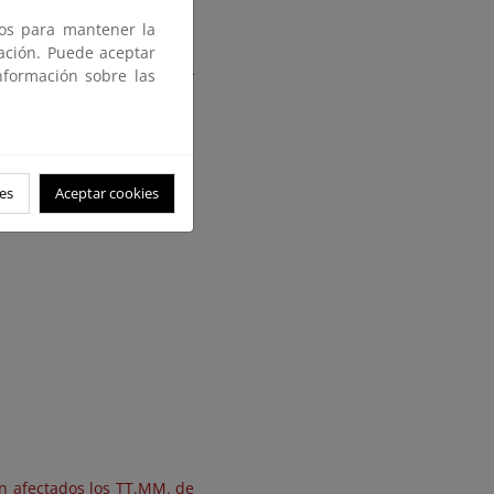
ros para mantener la
gación. Puede aceptar
mporales de Noviembre de
nformación sobre las
es
Aceptar cookies
én afectados los TT.MM. de