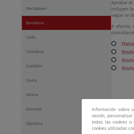
Aprobar el 
Illes Balears
incluyen la
según se de
Barcelona
A efectos 
consultarse
Cádiz
Plano
Cantabria
Resol
Anunc
Castellón
Anunc
Ceuta
Girona
Granada
Información sobre u
sesión, personalizar
todas las cookies o
Gipuzkoa
cookies utilizadas c