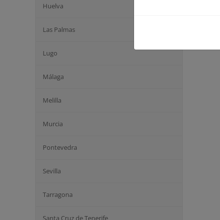
Huelva
Las Palmas
Lugo
Málaga
Melilla
Murcia
Pontevedra
Sevilla
Tarragona
Santa Cruz de Tenerife