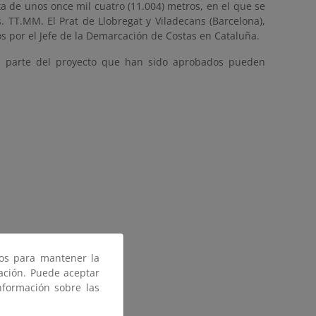
a de unos once mil cuatro (11.004) metros, en el que se
. TT.MM. El Prat de Llobregat y Viladecans (Barcelona),
s por el Jefe de la Demarcación de Costas en Cataluña.
an parte del proyecto que han sido aprobados pueden
ros para mantener la
gación. Puede aceptar
nformación sobre las