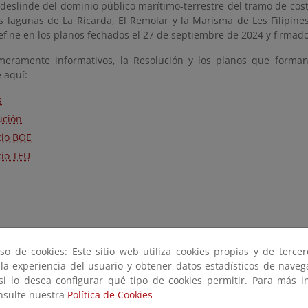
deslinde del dominio público marítimo-terrestre del tramo de cost
s lagunas de La Ricarda, El Remolar y la Marisma de Les Filipines
fine en los planos fechados el 27 de septiembre de 2024 y firmado
meramente informativos, la Resolución y los planos que form
 aquí:
s
ución
io BOE
io TEU
so de cookies: Este sitio web utiliza cookies propias y de terce
 la experiencia del usuario y obtener datos estadísticos de nave
 si lo desea configurar qué tipo de cookies permitir. Para más i
onsulte nuestra
Política de Cookies