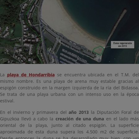
La
playa de Hondarribia
se encuentra ubicada en el T.M. de
mismo nombre. Es una playa de arena muy estable gracias al
espigón construido en la margen izquierda de la ría del Bidasoa.
Se trata de una playa urbana con un intenso uso en la época
estival.
En el invierno y primavera del
año 2013
la Diputación Foral d
Gipuzkoa llevó a cabo la
creación de una duna
en el lado más
oriental de la playa, junto al citado espigón. La superficie
aproximada de esta duna supera los 4.500 m2 de superficie.
Desde entonces la duna se ha desarrollado muy bien, con un