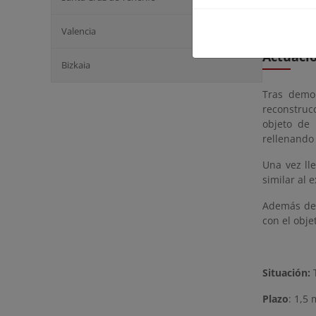
de mar, po
hueco baj
relevancia 
Valencia
Actuaci
Bizkaia
Tras demol
reconstru
objeto de
rellenando
Una vez ll
similar al e
Además de 
con el obje
Situación:
T
Plazo
: 1,5