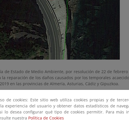
ría de Estado de Medio Ambiente, por resolución de 22 de febrero
 la reparación de los daños causados por los temporales acaecido
2019 en las provincias de Almería, Asturias, Cádiz y Gipuzkoa.
 de la provincia de Gipuzkoa los daños únicamente se produjeron 
so de cookies: Este sitio web utiliza cookies propias y de terce
eatonal entre Zarautz y Getaria, paseo peatonal paralelo a la 
 la experiencia del usuario y obtener datos estadísticos de nave
blaciones. A causa del fuerte oleaje acaecido se produjo un soca
 si lo desea configurar qué tipo de cookies permitir. Para más i
costa vaciando el relleno quedando la losa del paseo en vuelo.
onsulte nuestra
Política de Cookies
ros de barandilla desaparecieron y la zona quedó completamente 