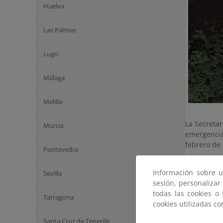
Huelva
Las Palmas
Lugo
Málaga
Melilla
La Secreta
Murcia
emergencia
febrero de 
Pontevedra
En el caso
Información sobre u
Sevilla
la banda p
sesión, personalizar
citadas po
todas las cookies o
el muro de 
Tarragona
cookies utilizadas c
Varios met
Santa Cruz de Tenerife