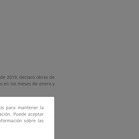
 de 2019, declaró obras de
s en los meses de enero y
en uno de los miradores de
ros para mantener la
carretera N-634 entre las
gación. Puede aceptar
vón en el mismo que rompió
nformación sobre las
abierta a posibles golpes