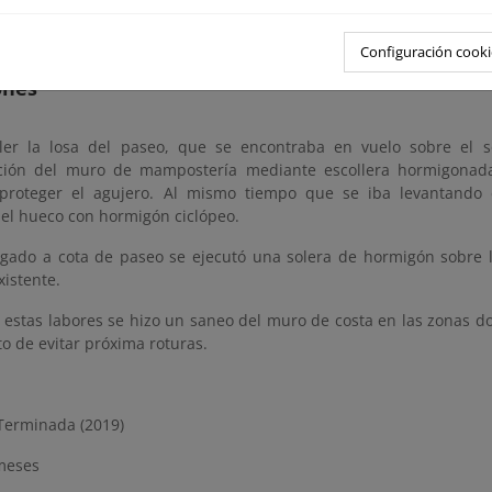
r lo que era necesario actuar con celeridad. A todo ello se unió
o el paseo llegara a afectar a la plataforma de la carreter
en los miradores y algún pretil.
Configuración cooki
ones
er la losa del paseo, que se encontraba en vuelo sobre el s
cción del muro de mampostería mediante escollera hormigonad
 proteger el agujero. Al mismo tiempo que se iba levantando
 el hueco con hormigón ciclópeo.
egado a cota de paseo se ejecutó una solera de hormigón sobre l
xistente.
estas labores se hizo un saneo del muro de costa en las zonas d
to de evitar próxima roturas.
erminada (2019)
 meses