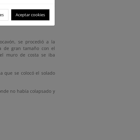
 la posibilidad de que el
a.equeños daños de menor
es
Aceptar cookies
ocavón, se procedió a la
a de gran tamaño con el
 el muro de costa se iba
a que se colocó el solado
onde no había colapsado y