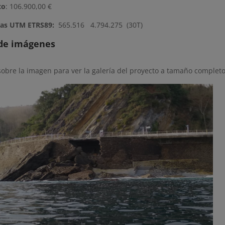
to
: 106.900,00 €
as UTM ETRS89:
565.516 4.794.275
(30T)
 de imágenes
sobre la imagen para ver la galería del proyecto a tamaño completo