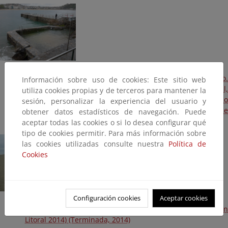
Isla de Santa Clara. Reparaciones en dique de abrigo.
Información sobre uso de cookies: Este sitio web
Reconstrucción de escaleras, muros de piscina natural,
utiliza cookies propias y de terceros para mantener la
reparación de hueco en camino Este de la isla, así como
sesión, personalizar la experiencia del usuario y
desperfectos en escalones y rampas de acceso al muelle
obtener datos estadísticos de navegación. Puede
de abrigo (Plan Litoral 2014) (Terminada, 2014)
aceptar todas las cookies o si lo desea configurar qué
tipo de cookies permitir. Para más información sobre
las cookies utilizadas consulte nuestra
Política de
Cookies
Configuración cookies
Aceptar cookies
Playa de La Zurriola. Aportación de arena a la playa (Plan
Litoral 2014) (Terminada, 2014)