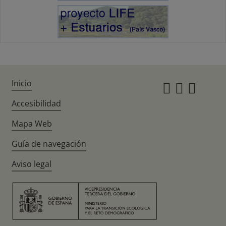
Inicio
Instagr
Twitte
Fac
Accesibilidad
Mapa Web
Guía de navegación
Aviso legal