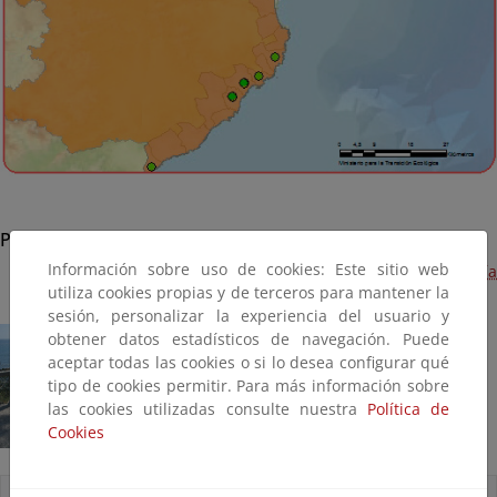
Palamós
Información sobre uso de cookies: Este sitio web
Obras de acondicionamiento de la playa de Sa Tamardía
utiliza cookies propias y de terceros para mantener la
(Terminado, 2014)
sesión, personalizar la experiencia del usuario y
obtener datos estadísticos de navegación. Puede
aceptar todas las cookies o si lo desea configurar qué
tipo de cookies permitir. Para más información sobre
las cookies utilizadas consulte nuestra
Política de
Cookies