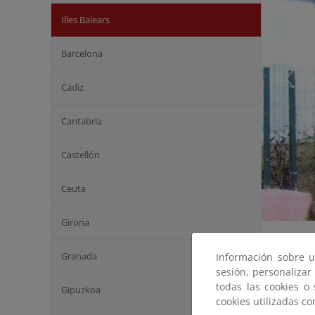
Illes Balears
Barcelona
Cádiz
Cantabria
Castellón
Ceuta
Girona
Granada
Información sobre u
sesión, personalizar
todas las cookies o
Gipuzkoa
cookies utilizadas c