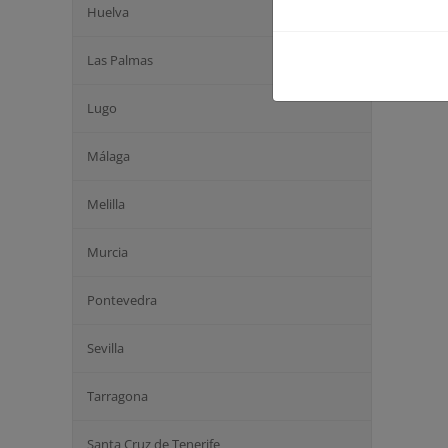
Huelva
Las Palmas
Lugo
Málaga
Melilla
Murcia
Pontevedra
Sevilla
Tarragona
Santa Cruz de Tenerife