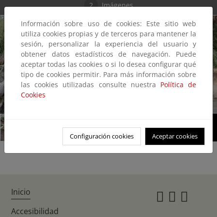
2
Imágenes
Información sobre uso de cookies: Este sitio web
utiliza cookies propias y de terceros para mantener la
sesión, personalizar la experiencia del usuario y
obtener datos estadísticos de navegación. Puede
aceptar todas las cookies o si lo desea configurar qué
tipo de cookies permitir. Para más información sobre
las cookies utilizadas consulte nuestra
Política de
Cookies
1/2
Configuración cookies
Aceptar cookies
Inicio
Instagr
Twitte
Fac
Accesibilidad