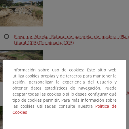
Playa de Abrela. Rotura de pasarela de madera (Plan
Litoral 2015) (Terminada, 2015)
Información sobre uso de cookies: Este sitio web
utiliza cookies propias y de terceros para mantener la
sesión, personalizar la experiencia del usuario y
obtener datos estadísticos de navegación. Puede
Playa de Abrela. Daños en pasarelas, duchas, limpieza
aceptar todas las cookies o si lo desea configurar qué
dunas (Plan Litoral 2014) (Terminada, 2014)
tipo de cookies permitir. Para más información sobre
las cookies utilizadas consulte nuestra
Política de
Cookies