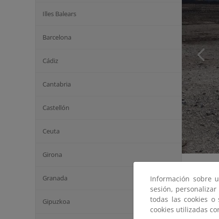
Illes Balears
Barcelona
Cádiz
Cantabria
Castellón
Ceuta
Girona
Granada
Información sobre u
sesión, personalizar
todas las cookies o
Gipuzkoa
cookies utilizadas c