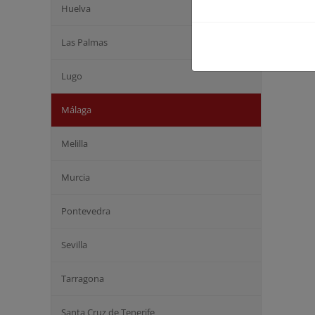
Huelva
Las Palmas
Lugo
Málaga
Melilla
Murcia
Pontevedra
Sevilla
Tarragona
Santa Cruz de Tenerife