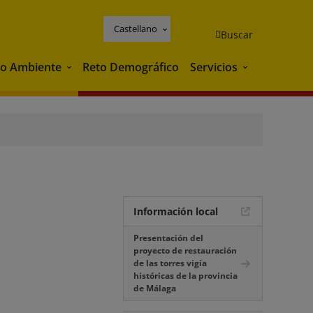
Castellano
Buscar
o Ambiente
Reto Demográfico
Servicios
Medio Ambiente
Servicios
Información local
Presentación del
proyecto de restauración
de las torres vigía
históricas de la provincia
de Málaga