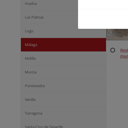
Huelva
Las Palmas
Lugo
Málaga
Res
mun
Melilla
Murcia
Pontevedra
Sevilla
Tarragona
Santa Cruz de Tenerife