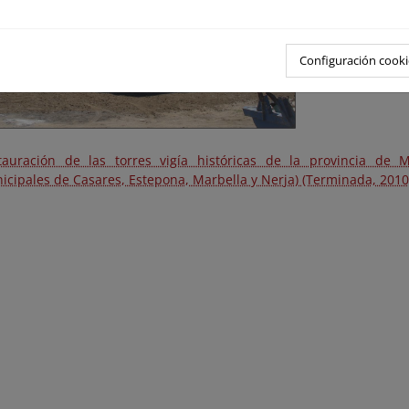
Configuración cooki
tauración de las torres vigía históricas de la provincia de 
icipales de Casares, Estepona, Marbella y Nerja) (Terminada, 2010