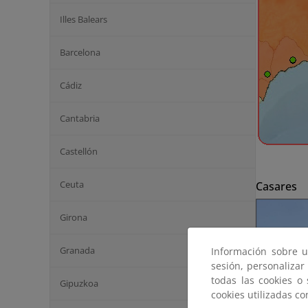
Illes Balears
Barcelona
Cádiz
Cantabria
Castellón
Ceuta
Casares
Girona
Granada
Información sobre u
sesión, personalizar
todas las cookies o
Gipuzkoa
cookies utilizadas c