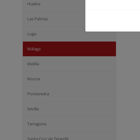
Huelva
Reso
Las Palmas
Anun
Lugo
Málaga
Melilla
Murcia
Pontevedra
Sevilla
Tarragona
Santa Cruz de Tenerife