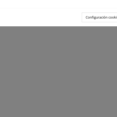
lución
cio BOE
Configuración cooki