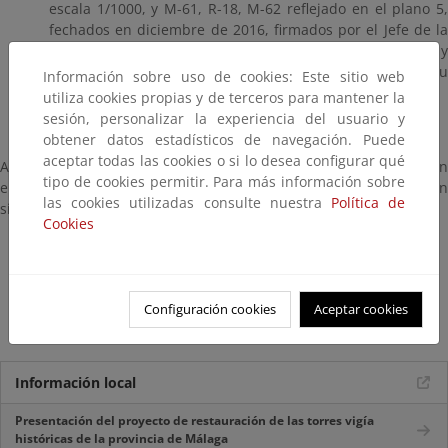
escala 1/1000, y M-61, R-18, M-62 reflejado en el plano 5,
fechados en diciembre de 2016, firmados por el Jefe de la
Demarcación de Andalucía-Mediterráneo en Málaga y
solicitar al Ministerio de Hacienda y Función Pública su
Información sobre uso de cookies: Este sitio web
desafectación.
utiliza cookies propias y de terceros para mantener la
sesión, personalizar la experiencia del usuario y
obtener datos estadísticos de navegación. Puede
aceptar todas las cookies o si lo desea configurar qué
A efectos meramente informativos, la Resolución, la notificación
tipo de cookies permitir. Para más información sobre
en el BOE y los planos que forman parte del proyecto y que han
las cookies utilizadas consulte nuestra
Política de
sido aprobados pueden consultarse aquí:
Cookies
Resolución
Anuncio de notificación en el BOE
Configuración cookies
Aceptar cookies
Planos aprobados fechados diciembre de 2016
Información local
Presentación del proyecto de restauración de las torres vigía
históricas de la provincia de Málaga