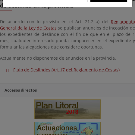
de deslinde en la provincia
De acuerdo con lo previsto en el Art. 21.2 a) del
Reglamento
General de la Ley de Costas
se publican anuncios de incoación d
los expedientes de deslinde con el fin de que en el plazo de 1
mes, cualquier interesado pueda comparecer en el expediente y
formular las alegaciones que considere oportunas.
Actualmente no disponemos de anuncios en la provincia.
Flujo de Deslindes (Art.17 del Reglamento de Costas)
Accesos directos