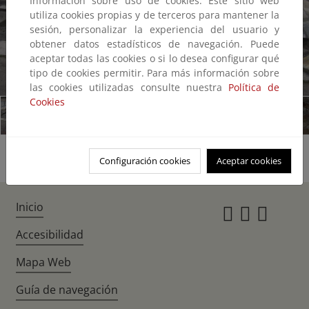
Información sobre uso de cookies: Este sitio web
utiliza cookies propias y de terceros para mantener la
sesión, personalizar la experiencia del usuario y
obtener datos estadísticos de navegación. Puede
aceptar todas las cookies o si lo desea configurar qué
tipo de cookies permitir. Para más información sobre
1/6
las cookies utilizadas consulte nuestra
Política de
Cookies
Configuración cookies
Aceptar cookies
Inicio
Instagr
Twitte
Fac
Accesibilidad
Mapa Web
Guía de navegación