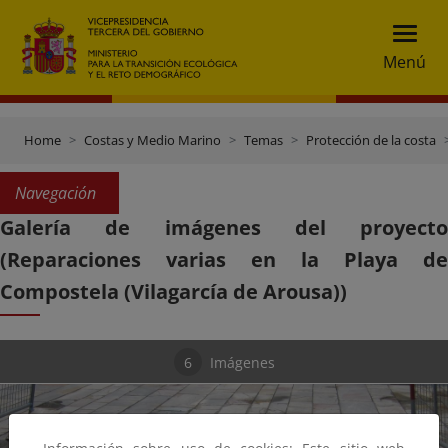
Menú
Home
Costas y Medio Marino
Temas
Protección de la costa
Navegación
Galería de imágenes del proyecto
(Reparaciones varias en la Playa de
Compostela (Vilagarcía de Arousa))
6
Imágenes