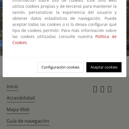
Información sobre uso de cookies: Este sitio web
utiliza cookies propias y de terceros para mantener la
sesión, personalizar la experiencia del usuario y
obtener datos estadísticos de navegación. Puede
aceptar todas las cookies o si lo desea configurar qué
tipo de cookies permitir. Para más información sobre
1/10
las cookies utilizadas consulte nuestra
Política de
Cookies
Configuración cookies
Aceptar cookies
Inicio
Instagr
Twitte
Fac
Accesibilidad
Mapa Web
Guía de navegación