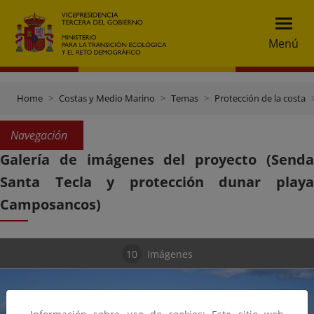
Menú
Home
Costas y Medio Marino
Temas
Protección de la costa
Navegación
Galería de imágenes del proyecto (Senda
Santa Tecla y protección dunar playa
Camposancos)
10
Imágenes