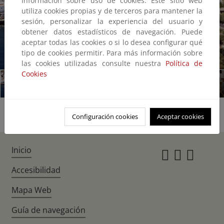
Información sobre uso de cookies: Este sitio web
utiliza cookies propias y de terceros para mantener la
sesión, personalizar la experiencia del usuario y
obtener datos estadísticos de navegación. Puede
aceptar todas las cookies o si lo desea configurar qué
tipo de cookies permitir. Para más información sobre
1/17
las cookies utilizadas consulte nuestra
Política de
Cookies
Configuración cookies
Aceptar cookies
Inicio
Instagr
Twitte
Fac
Accesibilidad
Mapa Web
Guía de navegación