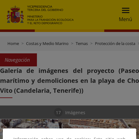
Menú
Home
Costas y Medio Marino
Temas
Protección de la costa
Navegación
Galería de imágenes del proyecto (Paseo
marítimo y demoliciones en la playa de Cho
Vito (Candelaria, Tenerife))
17
Imágenes